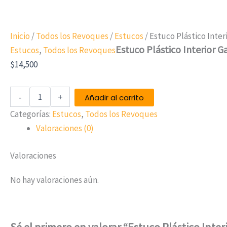
Inicio
/
Todos los Revoques
/
Estucos
/ Estuco Plástico Inter
Estuco Plástico Interior G
Estucos
,
Todos los Revoques
$
14,500
-
+
Añadir al carrito
Categorías:
Estucos
,
Todos los Revoques
Valoraciones (0)
Valoraciones
No hay valoraciones aún.
Sé el primero en valorar “Estuco Plástico Inter