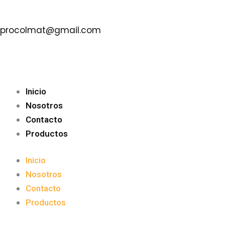
Estuco
Ir
Total
Plástico
al
del
Interior
procolmat@gmail.com
contenido
carrito:
Galón
cantidad
Inicio
Nosotros
Contacto
Productos
Inicio
Nosotros
Contacto
Productos