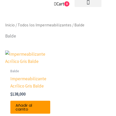
Ir
Cart
0
al
contenido
Inicio
/
Todos los Impermeabilizantes
/ Balde
Balde
Balde
Impermeabilizante
Acrílico Gris Balde
$
138,000
Añadir al
carrito